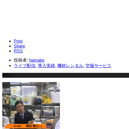
Post
Share
RSS
投稿者:
hamabo
ライブ配信
,
導入実績
,
機材レンタル
,
空撮サービス
PREV