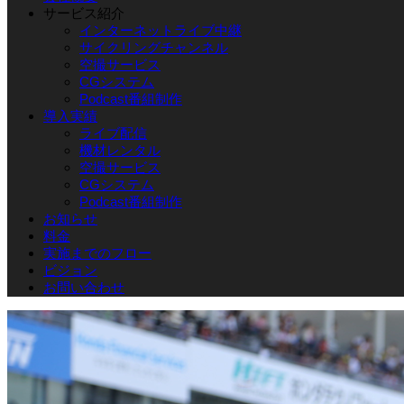
サービス紹介
インターネットライブ中継
サイクリングチャンネル
空撮サービス
CGシステム
Podcast番組制作
導入実績
ライブ配信
機材レンタル
空撮サービス
CGシステム
Podcast番組制作
お知らせ
料金
実施までのフロー
ビジョン
お問い合わせ