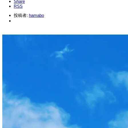
Share
RSS
投稿者:
hamabo