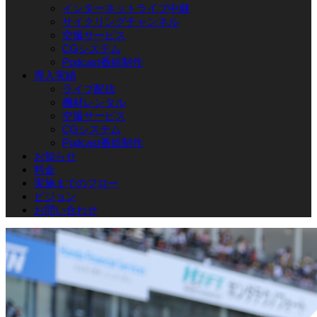
インターネットライブ中継
サイクリングチャンネル
空撮サービス
CGシステム
Podcast番組制作
導入実績
ライブ配信
機材レンタル
空撮サービス
CGシステム
Podcast番組制作
お知らせ
料金
実施までのフロー
ビジョン
お問い合わせ