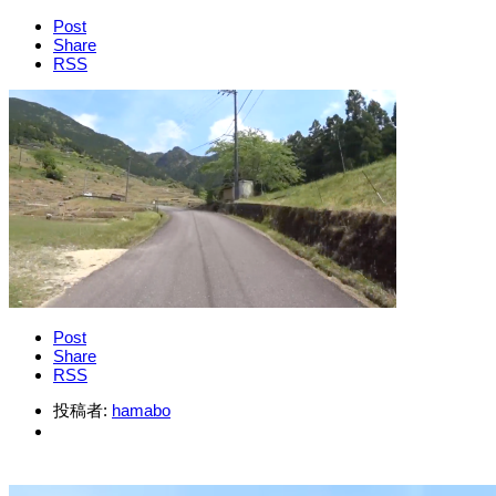
Post
Share
RSS
Post
Share
RSS
投稿者:
hamabo