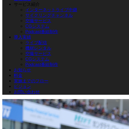
サービス紹介
インターネットライブ中継
サイクリングチャンネル
空撮サービス
CGシステム
Podcast番組制作
導入実績
ライブ配信
機材レンタル
空撮サービス
CGシステム
Podcast番組制作
お知らせ
料金
実施までのフロー
ビジョン
お問い合わせ