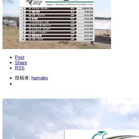
Post
Share
RSS
投稿者:
hamabo