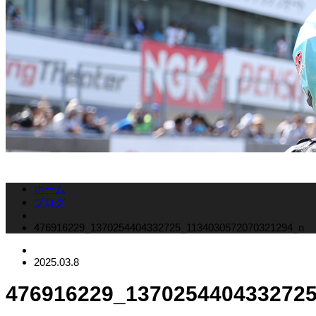
ホーム
ブログ
476916229_1370254404332725_1134030572070321294_n
2025.03.8
476916229_137025440433272