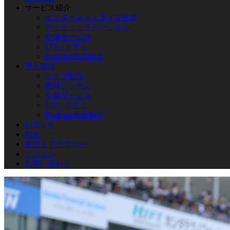
サービス紹介
インターネットライブ中継
サイクリングチャンネル
空撮サービス
CGシステム
Podcast番組制作
導入実績
ライブ配信
機材レンタル
空撮サービス
CGシステム
Podcast番組制作
お知らせ
料金
実施までのフロー
ビジョン
お問い合わせ