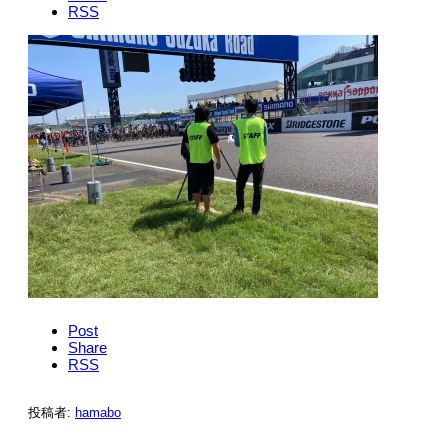
RSS
Post
Share
RSS
投稿者:
hamabo