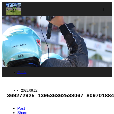
m
ホーム
ブログ
2023.08.22
369272925_139536362538067_80970188
369272925_139536362538067_8097018842469173170_n
Post
Share