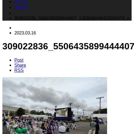
ホーム
ブログ
309022836_5506435899444407_1369580448423592479_n
2023.03.16
309022836_550643589944440
Post
Share
RSS