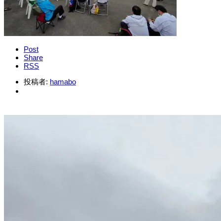
Post
Share
RSS
投稿者:
hamabo